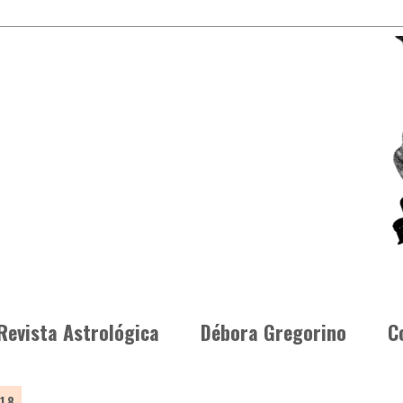
Revista Astrológica
Débora Gregorino
C
18