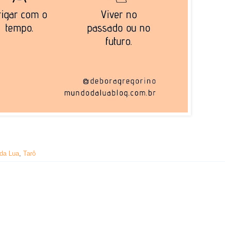
da Lua
,
Tarô