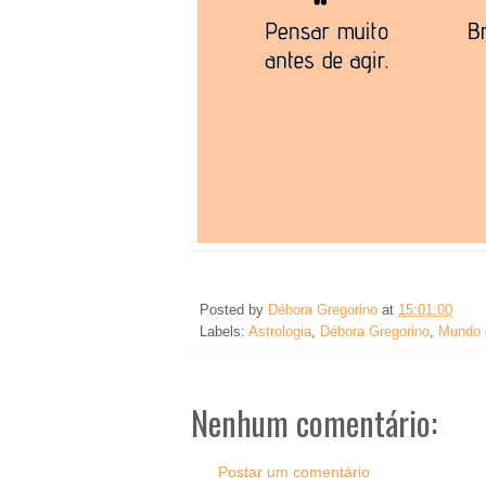
Posted by
Débora Gregorino
at
15:01:00
Labels:
Astrologia
,
Débora Gregorino
,
Mundo 
Nenhum comentário:
Postar um comentário