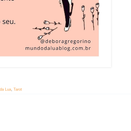
da Lua
,
Tarot