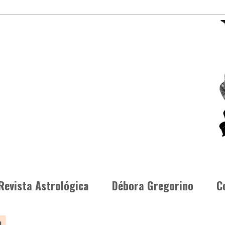
Revista Astrológica
Débora Gregorino
C
1