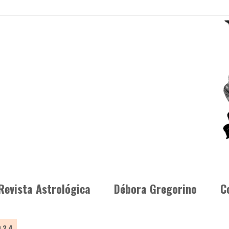
Revista Astrológica
Débora Gregorino
C
024