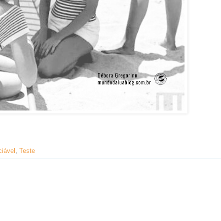
iável
,
Teste