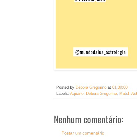
Posted by
Débora Gregorino
at
01:30:00
Labels:
Aquário
,
Débora Gregorino
,
Match Ast
Nenhum comentário:
Postar um comentário