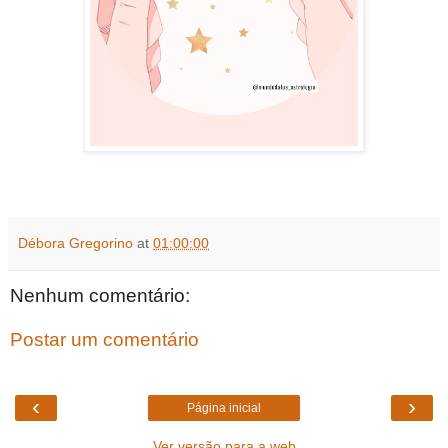
Débora Gregorino
at
01:00:00
Nenhum comentário:
Postar um comentário
‹
›
Página inicial
Ver versão para a web