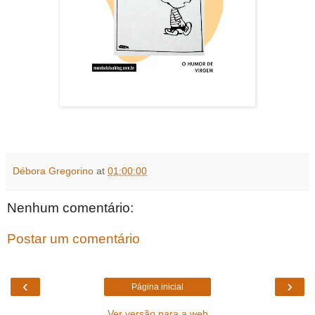
Débora Gregorino
at
01:00:00
Nenhum comentário:
Postar um comentário
‹
›
Página inicial
Ver versão para a web