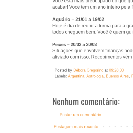
Você está mais preocupado do que qual
acabar! Você tem um ano inteiro pela f
Aquário – 21/01 a 19/02
Hoje é dia de reunir a turma para a g
todos cheguem bem. Você é quem guia 
Peixes – 20/02 a 20/03
Situações que envolvem finanças podem
aliviado com isso. Recebimentos vêm
Posted by
Débora Gregorino
at
09:28:00
Labels:
Argentina
,
Astrologia
,
Buenos Aires
,
Nenhum comentário:
Postar um comentário
Postagem mais recente