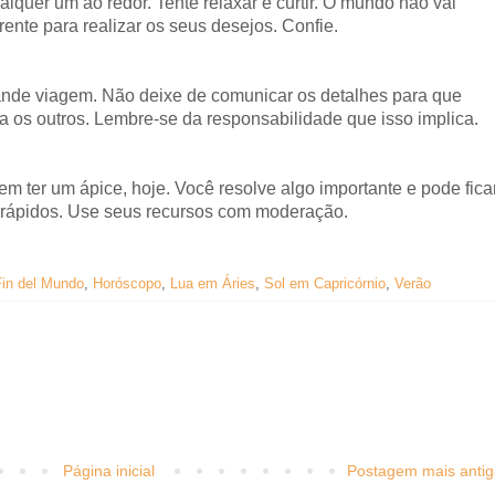
quer um ao redor. Tente relaxar e curtir. O mundo não vai
rente para realizar os seus desejos. Confie.
rande viagem. Não deixe de comunicar os detalhes para que
os outros. Lembre-se da responsabilidade que isso implica.
 ter um ápice, hoje. Você resolve algo importante e pode fica
 rápidos. Use seus recursos com moderação.
Fin del Mundo
,
Horóscopo
,
Lua em Áries
,
Sol em Capricórnio
,
Verão
Página inicial
Postagem mais antig