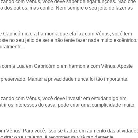
zando com Vênus, você deve saber delegar funções. Não crie
o dos outros, mas confie. Nem sempre o seu jeito de fazer as
 Capricórnio e a harmonia que ela faz com Vênus, você tem
te no seu jeito de ser e não tente fazer nada muito excêntrico.
turalmente.
em com a Lua em Capricórnio em harmonia com Vênus. Aposte
 preservado. Manter a privacidade nunca foi tão importante.
zando com Vênus, você deve investir em estudar algo em
rir os interesses do casal pode criar uma cumplicidade muito
m Vênus. Para você, isso se traduz em aumento das atividade
ostrar o seu talento. A recompensa virá rapidamente.