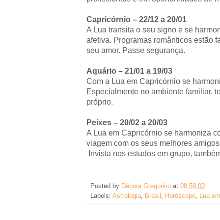
Capricórnio – 22/12 a 20/01
A Lua transita o seu signo e se harmon
afetiva. Programas românticos estão fa
seu amor. Passe segurança.
Aquário – 21/01 a 19/03
Com a Lua em Capricórnio se harmoni
Especialmente no ambiente familiar, 
próprio.
Peixes – 20/02 a 20/03
A Lua em Capricórnio se harmoniza co
viagem com os seus melhores amigos
Invista nos estudos em grupo, també
Posted by
Débora Gregorino
at
08:58:00
Labels:
Astrologia
,
Brasil
,
Horóscopo
,
Lua em