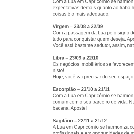
Com a Lua em Capricórnio se harmoni
expectativas demais quanto ao trabalh
coisas é o mais adequado.
Virgem – 23/08 a 22/09
Com a passagem da Lua pelo signo de
tudo para conquistar quem deseja. Apos
Você está bastante sedutor, assim, na
Libra – 23/09 a 22/10
Os negócios imobiliários se favorec
nisto!
Hoje, você vai precisar do seu espaço
Escorpião – 23/10 a 21/11
Com a Lua em Capricórnio se harmoni
comum com o seu parceiro de vida. Nut
bacana. Aposte!
Sagitário – 22/11 a 21/12
A Lua em Capricórnio se harmoniza co
profissionais e em oportunidades de m