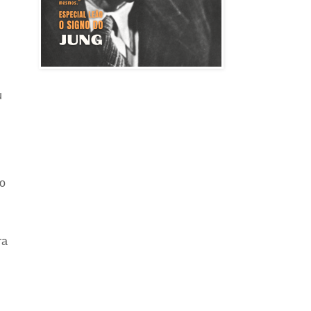
u
ão
ra