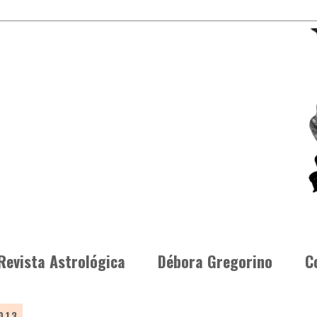
Revista Astrológica
Débora Gregorino
C
013