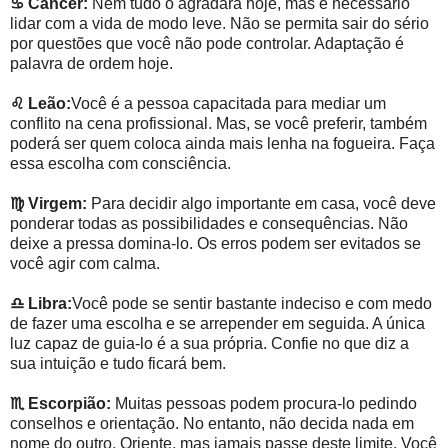
♋
Câncer:
Nem tudo o agradará hoje, mas é necessário
lidar com a vida de modo leve. Não se permita sair do sério
por questões que você não pode controlar. Adaptação é
palavra de ordem hoje.
♌
Leão:
Você é a pessoa capacitada para mediar um
conflito na cena profissional. Mas, se você preferir, também
poderá ser quem coloca ainda mais lenha na fogueira. Faça
essa escolha com consciência.
♍
Virgem:
Para decidir algo importante em casa, você deve
ponderar todas as possibilidades e consequências. Não
deixe a pressa domina-lo. Os erros podem ser evitados se
você agir com calma.
♎
Libra:
Você pode se sentir bastante indeciso e com medo
de fazer uma escolha e se arrepender em seguida. A única
luz capaz de guia-lo é a sua própria. Confie no que diz a
sua intuição e tudo ficará bem.
♏
Escorpião:
Muitas pessoas podem procura-lo pedindo
conselhos e orientação. No entanto, não decida nada em
nome do outro. Oriente, mas jamais passe deste limite. Você