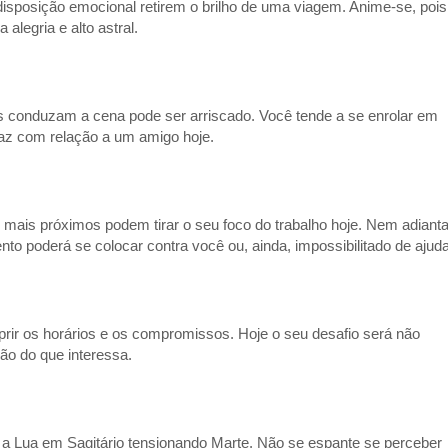
isposição emocional retirem o brilho de uma viagem. Anime-se, pois
alegria e alto astral.
os conduzam a cena pode ser arriscado. Você tende a se enrolar em
 faz com relação a um amigo hoje.
mais próximos podem tirar o seu foco do trabalho hoje. Nem adiant
o poderá se colocar contra você ou, ainda, impossibilitado de ajuda
prir os horários e os compromissos. Hoje o seu desafio será não
ção do que interessa.
a Lua em Sagitário tensionando Marte. Não se espante se perceber