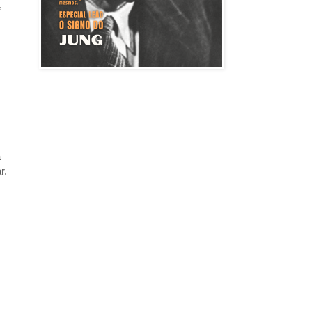
,
a
r.