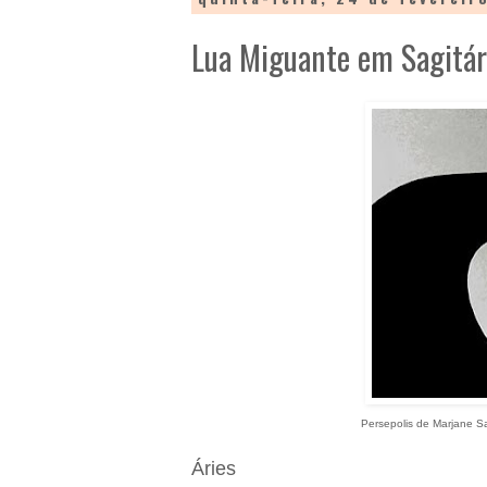
Lua Miguante em Sagitá
Persepolis de Marjane Satr
Áries