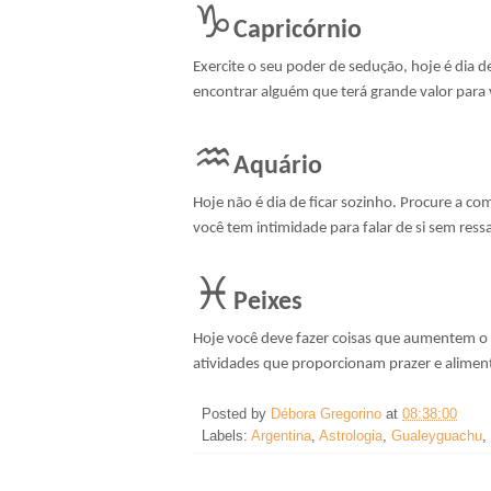
♑
Capricórnio
Exercite o seu poder de sedução, hoje é dia d
encontrar alguém que terá grande valor para
♒
Aquário
Hoje não é dia de ficar sozinho. Procure a 
você tem intimidade para falar de si sem ress
♓
Peixes
Hoje você deve fazer coisas que aumentem o 
atividades que proporcionam prazer e alimen
Posted by
Débora Gregorino
at
08:38:00
Labels:
Argentina
,
Astrologia
,
Gualeyguachu
,