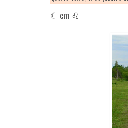
☾ em ♌