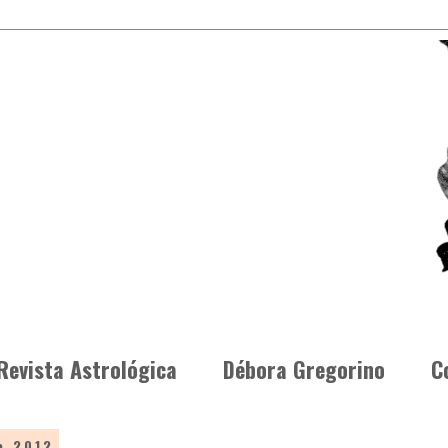
Revista Astrológica
Débora Gregorino
C
e 2012