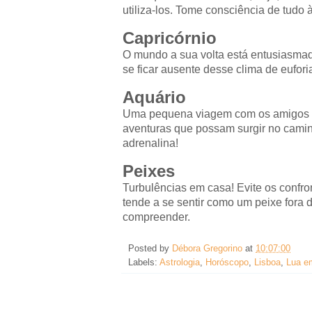
utiliza-los. Tome consciência de tudo 
Capricórnio
O mundo a sua volta está entusiasmado
se ficar ausente desse clima de eufor
Aquário
Uma pequena viagem com os amigos te
aventuras que possam surgir no camin
adrenalina!
Peixes
Turbulências em casa! Evite os confron
tende a se sentir como um peixe fora d
compreender.
Posted by
Débora Gregorino
at
10:07:00
Labels:
Astrologia
,
Horóscopo
,
Lisboa
,
Lua e