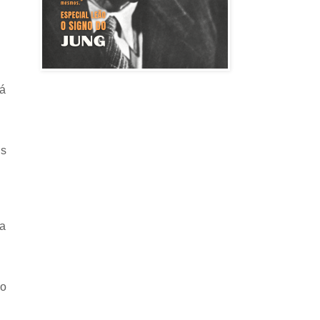
rá
is
 a
 o