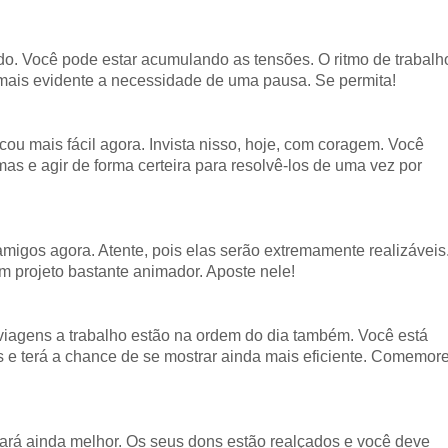
o. Você pode estar acumulando as tensões. O ritmo de trabalh
 mais evidente a necessidade de uma pausa. Se permita!
ou mais fácil agora. Invista nisso, hoje, com coragem. Você
as e agir de forma certeira para resolvê-los de uma vez por
migos agora. Atente, pois elas serão extremamente realizáveis
m projeto bastante animador. Aposte nele!
iagens a trabalho estão na ordem do dia também. Você está
s e terá a chance de se mostrar ainda mais eficiente. Comemor
fará ainda melhor. Os seus dons estão realçados e você deve