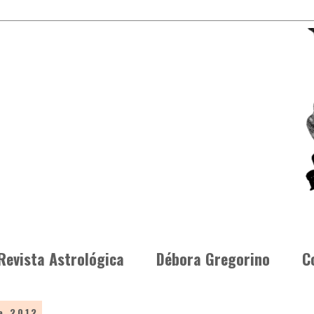
Revista Astrológica
Débora Gregorino
C
e 2012