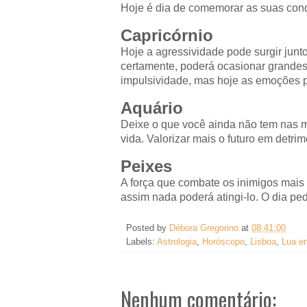
Hoje é dia de comemorar as suas conqui
Capricórnio
Hoje a agressividade pode surgir junt
certamente, poderá ocasionar grandes
impulsividade, mas hoje as emoções p
Aquário
Deixe o que você ainda não tem nas m
vida. Valorizar mais o futuro em detri
Peixes
A força que combate os inimigos mais 
assim nada poderá atingi-lo. O dia p
Posted by
Débora Gregorino
at
08:41:00
Labels:
Astrologia
,
Horóscopo
,
Lisboa
,
Lua e
Nenhum comentário: