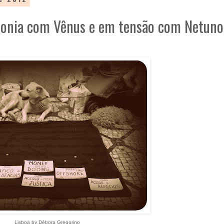
onia com Vênus e em tensão com Netuno
Lisboa by Débora Gregorino