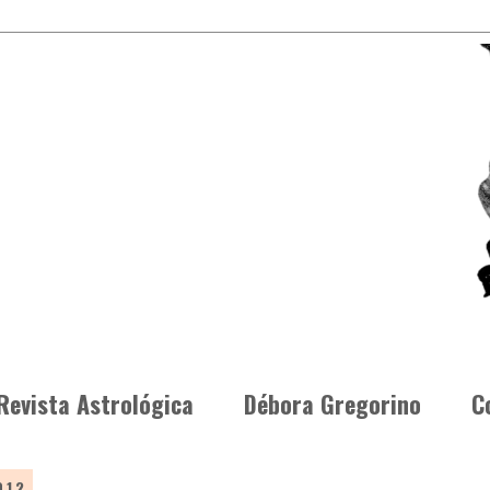
Revista Astrológica
Débora Gregorino
C
012