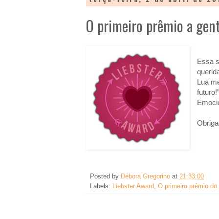
O primeiro prêmio a gen
Essa s
querid
Lua me
futuro!
Emocio
Obriga
Posted by
Débora Gregorino
at
21:33:00
Labels:
Liebster Award
,
O primeiro prêmio do