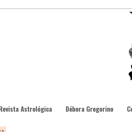
Revista Astrológica
Débora Gregorino
C
13