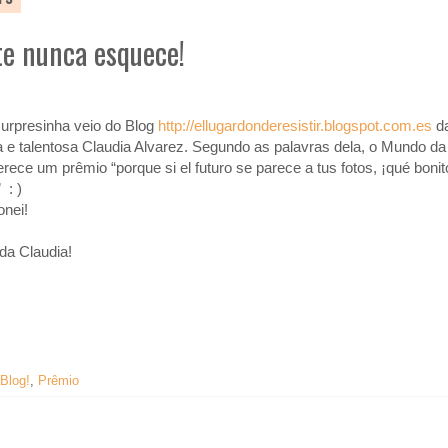
te nunca esquece!
urpresinha veio do Blog
http://ellugardonderesistir.blogspot.com.es
d
a e talentosa Claudia Alvarez. Segundo as palavras dela, o Mundo da
rece um prêmio “porque si el futuro se parece a tus fotos, ¡qué bonit
” : )
nei!
da Claudia!
 Blog!
,
Prêmio