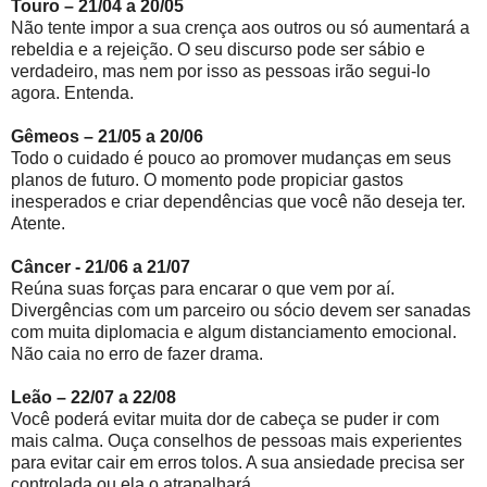
Touro – 21/04 a 20/05
Não tente impor a sua crença aos outros ou só aumentará a
rebeldia e a rejeição. O seu discurso pode ser sábio e
verdadeiro, mas nem por isso as pessoas irão segui-lo
agora. Entenda.
Gêmeos – 21/05 a 20/06
Todo o cuidado é pouco ao promover mudanças em seus
planos de futuro. O momento pode propiciar gastos
inesperados e criar dependências que você não deseja ter.
Atente.
Câncer - 21/06 a 21/07
Reúna suas forças para encarar o que vem por aí.
Divergências com um parceiro ou sócio devem ser sanadas
com muita diplomacia e algum distanciamento emocional.
Não caia no erro de fazer drama.
Leão – 22/07 a 22/08
Você poderá evitar muita dor de cabeça se puder ir com
mais calma. Ouça conselhos de pessoas mais experientes
para evitar cair em erros tolos. A sua ansiedade precisa ser
controlada ou ela o atrapalhará.